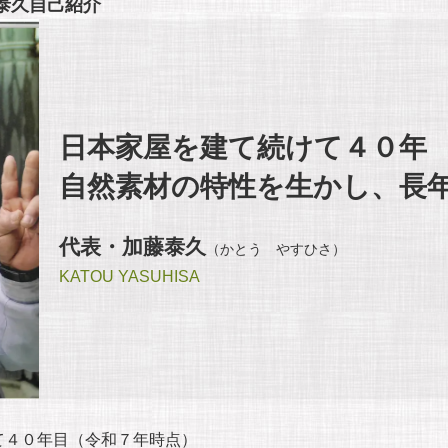
泰久自己紹介
日本家屋を建て続けて４０年
自然素材の特性を生かし、長
代表・加藤泰久
（かとう やすひさ）
KATOU YASUHISA
て４０年目（令和７年時点）