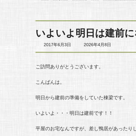
いよいよ明日は建前に
最
2017年6月3日
2026年4月8日
終
更
新
日
ご訪問ありがとうございます。
時
:
こんばんは。
明日から建前の準備をしていた棟梁です。
いよいよ・・・明日は建前です！！
平屋のお宅なんですが、差し鴨居があったり