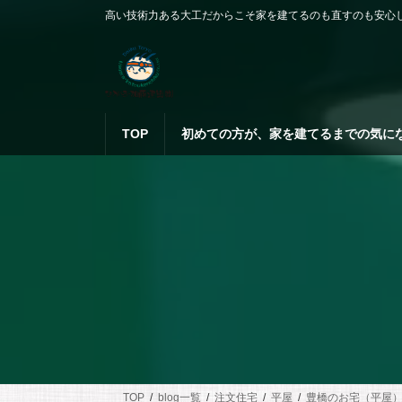
コ
ナ
高い技術力ある大工だからこそ家を建てるのも直すのも安心
ン
ビ
テ
ゲ
ン
ー
ツ
シ
へ
ョ
ス
ン
TOP
初めての方が、家を建てるまでの気に
キ
に
ッ
移
プ
動
TOP
blog一覧
注文住宅
平屋
豊橋のお宅（平屋