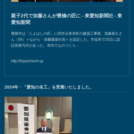
親子2代で加藤さんが豊橋の匠に - 東愛知新聞社 - 東
愛知新聞
豊橋市は「とよはしの匠」に同市石巻本町の建築工事業、加藤泰久さ
ん（56）＝ながら・加藤建築社長＝を認定した。市役所で25日に認
証状授与式があった。市内でものづくり…
http://higashiaichi.jp
2024年・「愛知の名工」を受賞いたしました。