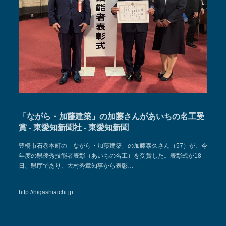
「ながら・加藤建築」の加藤さんがあいちの名工受
賞 - 東愛知新聞社 - 東愛知新聞
豊橋市石巻本町の「ながら・加藤建築」の加藤泰久さん（57）が、今
年度の県優秀技能者表彰（あいちの名工）を受賞した。表彰式が18
日、県庁であり、大村秀章知事から表彰…
http://higashiaichi.jp