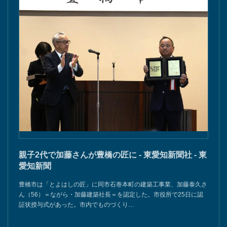
親子2代で加藤さんが豊橋の匠に - 東愛知新聞社 - 東
愛知新聞
豊橋市は「とよはしの匠」に同市石巻本町の建築工事業、加藤泰久さ
ん（56）＝ながら・加藤建築社長＝を認定した。市役所で25日に認
証状授与式があった。市内でものづくり…