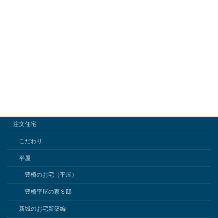
競技大会
動画
外構工事
小屋組み
新城のお宅
日記
未分類
注文住宅
こだわり
平屋
豊橋のお宅（平屋）
豊橋平屋の家Ｓ邸
新城のお宅新築編