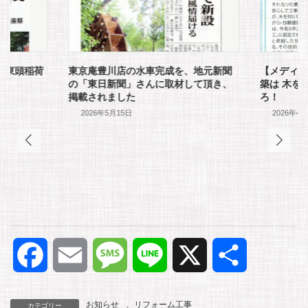
】東頭稲荷
東京庵豊川店の水車完成を、地元新聞
【メディ
た
の「東日新聞」さんに取材して頂き、
築は 木を
掲載されました
ろ！
2026年5月15日
2026年4
F
E
M
L
X
共
a
m
e
i
有
お知らせ
、
リフォーム工事
カテゴリー