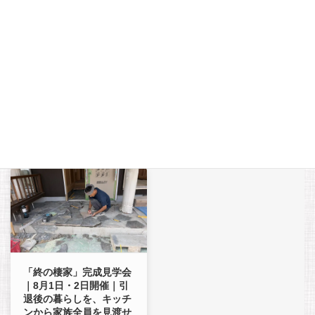
「終の棲家 平屋」完成見
「終の棲家」ついに完成
学会に、多くの皆様にお
しました、最後に丸柱の
越しいただきありがとう
養生も取り、８月１日、
ございました。
２日の完成見学会に向け
て準備しています。
2026年8月2日
2026年7月29日
「終の棲家」完成見学会
｜8月1日・2日開催｜引
退後の暮らしを、キッチ
ンから家族全員を見渡せ