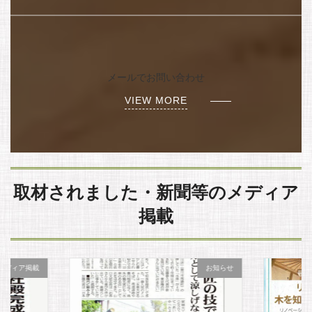
ア
イ
コ
ン
リ
メールでお問い合わせ
ン
ク
VIEW MORE
取材されました・新聞等のメディア
掲載
メディア掲載
お知らせ