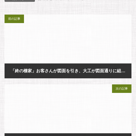
c
a
s
n
前の記事
e
i
s
e
b
l
a
o
g
o
e
「終の棲家」お客さんが図面を引き、大工が図面通りに組み上げるフルオーダー背面収納家具
k
2026年6月8日
次の記事