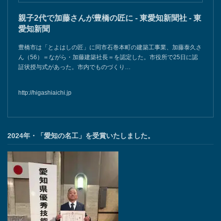
親子2代で加藤さんが豊橋の匠に - 東愛知新聞社 - 東
愛知新聞
豊橋市は「とよはしの匠」に同市石巻本町の建築工事業、加藤泰久さ
ん（56）＝ながら・加藤建築社長＝を認定した。市役所で25日に認
証状授与式があった。市内でものづくり…
http://higashiaichi.jp
2024年・「愛知の名工」を受賞いたしました。