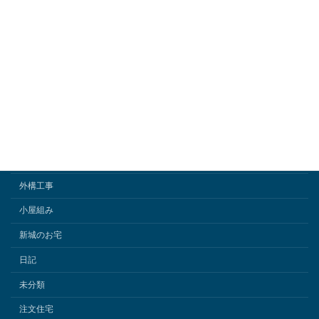
豊橋市の介護保険リフォーム・バリアフリー住宅改修｜補助金最大18万
円活用｜手すり・段差解消のプロ「ながら・加藤建築」
豊橋市の外壁塗装・屋根塗装施工事例｜塩害・雨漏り対策は「愛知の名
工」ながら・加藤建築へ
倉庫
勉強会
競技大会
動画
外構工事
小屋組み
新城のお宅
日記
未分類
注文住宅