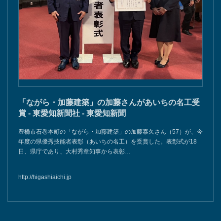
「ながら・加藤建築」の加藤さんがあいちの名工受
賞 - 東愛知新聞社 - 東愛知新聞
豊橋市石巻本町の「ながら・加藤建築」の加藤泰久さん（57）が、今
年度の県優秀技能者表彰（あいちの名工）を受賞した。表彰式が18
日、県庁であり、大村秀章知事から表彰…
http://higashiaichi.jp