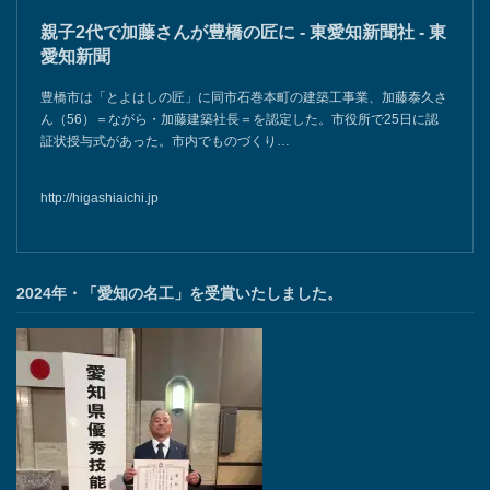
親子2代で加藤さんが豊橋の匠に - 東愛知新聞社 - 東
愛知新聞
豊橋市は「とよはしの匠」に同市石巻本町の建築工事業、加藤泰久さ
ん（56）＝ながら・加藤建築社長＝を認定した。市役所で25日に認
証状授与式があった。市内でものづくり…
http://higashiaichi.jp
2024年・「愛知の名工」を受賞いたしました。