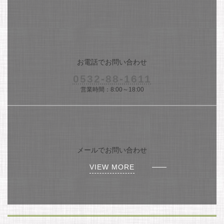
お電話でお問い合わせ
0532-88-1611
営業時間：8:00～18:00
ア
イ
コ
ン
リ
メールでお問い合わせ
ン
ク
VIEW MORE