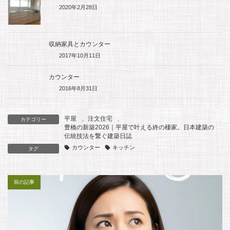
k
2020年2月28日
収納家具とカウンター
2017年10月11日
カウンター
2016年8月31日
平屋
、
注文住宅
、
カテゴリー
豊橋の新築2026｜平屋で叶える終の棲家。日本建築の
伝統技法を繋ぐ建築日誌
カウンター
キッチン
タグ
前の記事