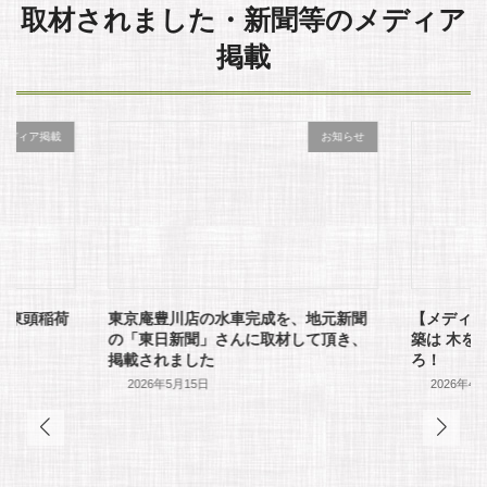
取材されました・新聞等のメディア
掲載
メディア掲載
お知らせ
】東頭稲荷
東京庵豊川店の水車完成を、地元新聞
【メディ
た
の「東日新聞」さんに取材して頂き、
築は 木を
掲載されました
ろ！
2026年5月15日
2026年4