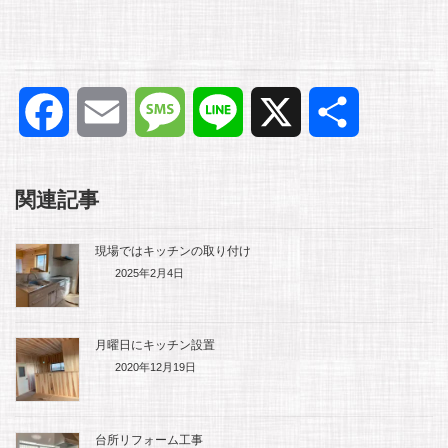
F
E
M
L
X
共
a
m
e
i
有
関連記事
c
a
s
n
現場ではキッチンの取り付け
e
i
s
e
2025年2月4日
b
l
a
月曜日にキッチン設置
o
g
2020年12月19日
o
e
台所リフォーム工事