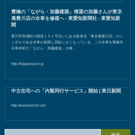
豊橋の「ながら・加藤建築」棟梁の加藤さんが東京
庵豊川店の水車を修復へ - 東愛知新聞社 - 東愛知新
聞
豊川市馬場町の国道１５１号沿いにある飲食店「東京庵豊川店」のシ
ンボルである水車が故障し回転しなくなっている。この水車を豊橋市
石巻本町の「ながら・加藤建築」の棟…
http://higashiaichi.jp
中古住宅への「内覧同行サービス」開始 | 東日新聞
http://www.tonichi.net
検