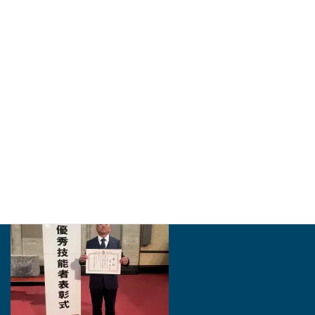
豊橋市は「とよはしの匠」に同市石巻本町の建築工事業、加藤泰久さ
ん（56）＝ながら・加藤建築社長＝を認定した。市役所で25日に認
証状授与式があった。市内でものづくり…
http://higashiaichi.jp
2024年・「愛知の名工」を受賞いたしました。