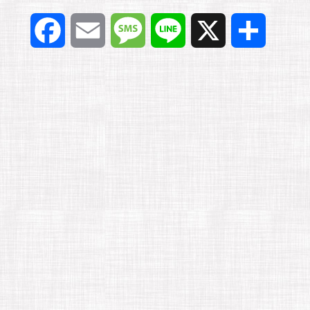
F
E
M
L
X
共
a
m
e
i
有
c
a
s
n
e
i
s
e
b
l
a
o
g
o
e
k