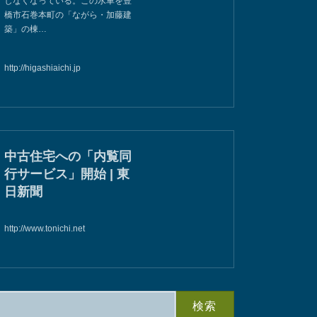
しなくなっている。この水車を豊
橋市石巻本町の「ながら・加藤建
築」の棟…
http://higashiaichi.jp
中古住宅への「内覧同
行サービス」開始 | 東
日新聞
http://www.tonichi.net