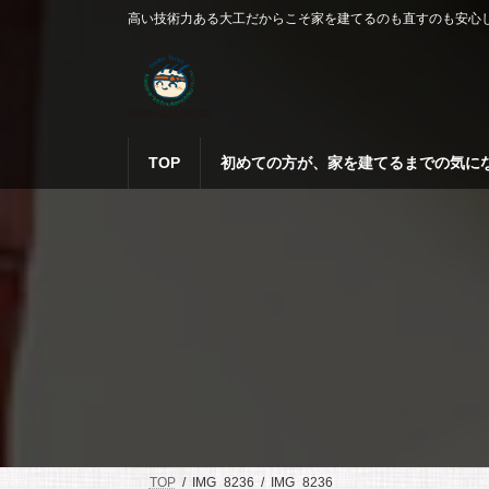
コ
ナ
高い技術力ある大工だからこそ家を建てるのも直すのも安心
ン
ビ
テ
ゲ
ン
ー
ツ
シ
へ
ョ
ス
ン
TOP
初めての方が、家を建てるまでの気に
キ
に
ッ
移
プ
動
TOP
IMG_8236
IMG_8236