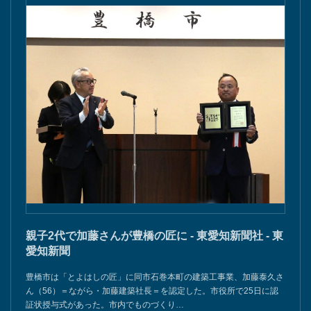
親子2代で加藤さんが豊橋の匠に - 東愛知新聞社 - 東
愛知新聞
豊橋市は「とよはしの匠」に同市石巻本町の建築工事業、加藤泰久さ
ん（56）＝ながら・加藤建築社長＝を認定した。市役所で25日に認
証状授与式があった。市内でものづくり…