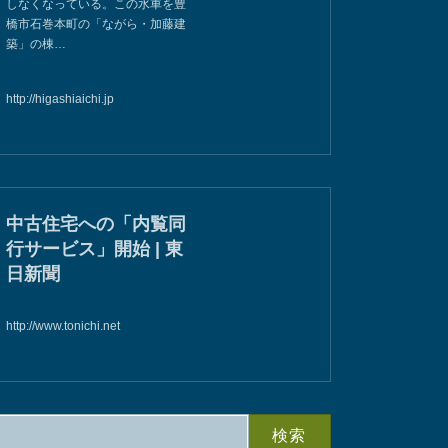
しなくなっている。この水車を豊
橋市石巻本町の「ながら・加藤建
築」の棟…
http://higashiaichi.jp
中古住宅への「内覧同
行サービス」開始 | 東
日新聞
http://www.tonichi.net