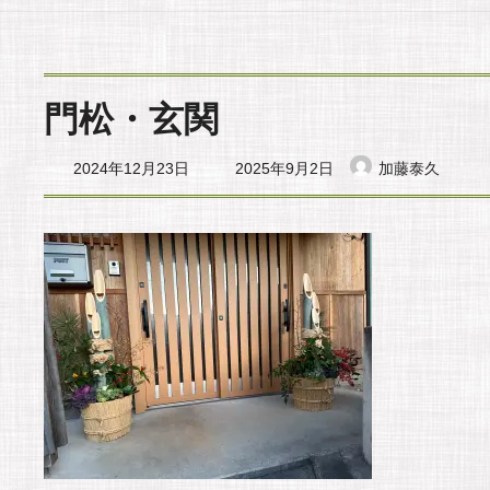
門松・玄関
最
2024年12月23日
2025年9月2日
加藤泰久
終
更
新
日
時
: