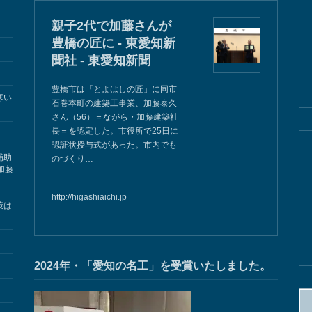
親子2代で加藤さんが
豊橋の匠に - 東愛知新
聞社 - 東愛知新聞
豊橋市は「とよはしの匠」に同市
寒い
石巻本町の建築工事業、加藤泰久
さん（56）＝ながら・加藤建築社
長＝を認定した。市役所で25日に
認証状授与式があった。市内でも
補助
のづくり…
加藤
http://higashiaichi.jp
策は
2024年・「愛知の名工」を受賞いたしました。
検
索: