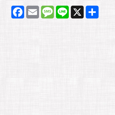
F
E
M
L
X
共
a
m
e
i
有
c
a
s
n
e
i
s
e
b
l
a
o
g
o
e
k