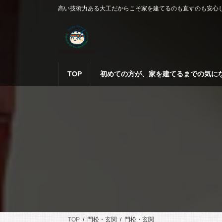
コ
ナ
高い技術力ある大工だからこそ家を建てるのも直すのも安心
ン
ビ
テ
ゲ
ン
ー
ツ
シ
へ
ョ
ス
ン
TOP
初めての方が、家を建てるまでの気に
キ
に
ッ
移
プ
動
TOP
門松・玄関
門松・玄関