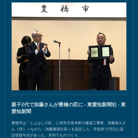
親子2代で加藤さんが豊橋の匠に - 東愛知新聞社 - 東
愛知新聞
豊橋市は「とよはしの匠」に同市石巻本町の建築工事業、加藤泰久さ
ん（56）＝ながら・加藤建築社長＝を認定した。市役所で25日に認
証状授与式があった。市内でものづくり…