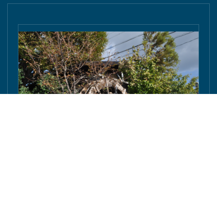
豊橋の「ながら・加藤建築」棟梁の加藤さんが東京
庵豊川店の水車を修復へ - 東愛知新聞社 - 東愛知新