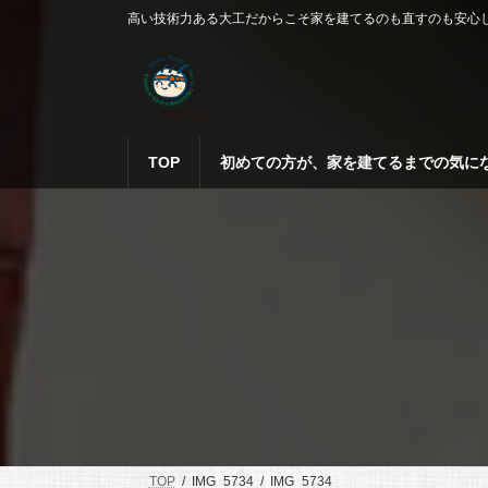
コ
ナ
高い技術力ある大工だからこそ家を建てるのも直すのも安心
ン
ビ
テ
ゲ
ン
ー
ツ
シ
へ
ョ
ス
ン
TOP
初めての方が、家を建てるまでの気に
キ
に
ッ
移
プ
動
TOP
IMG_5734
IMG_5734