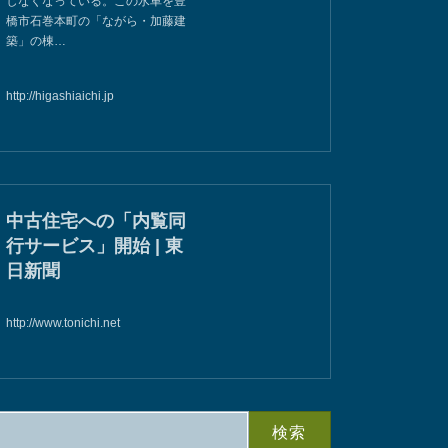
しなくなっている。この水車を豊
橋市石巻本町の「ながら・加藤建
築」の棟…
http://higashiaichi.jp
中古住宅への「内覧同
行サービス」開始 | 東
日新聞
http://www.tonichi.net