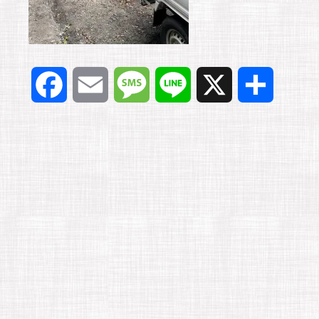
F
E
M
L
X
共
a
m
e
i
有
c
a
s
n
e
i
s
e
b
l
a
o
g
o
e