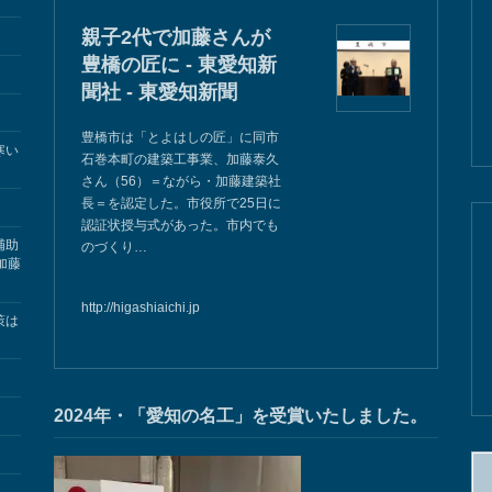
親子2代で加藤さんが
豊橋の匠に - 東愛知新
聞社 - 東愛知新聞
豊橋市は「とよはしの匠」に同市
寒い
石巻本町の建築工事業、加藤泰久
さん（56）＝ながら・加藤建築社
長＝を認定した。市役所で25日に
認証状授与式があった。市内でも
補助
のづくり…
加藤
http://higashiaichi.jp
策は
2024年・「愛知の名工」を受賞いたしました。
検
索: