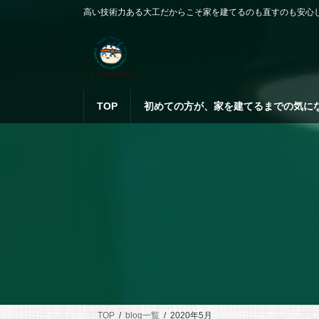
コ
ナ
高い技術力ある大工だからこそ家を建てるのも直すのも安心
ン
ビ
テ
ゲ
ン
ー
ツ
シ
へ
ョ
ス
ン
TOP
初めての方が、家を建てるまでの気に
キ
に
ッ
移
プ
動
TOP
blog一覧
2020年5月