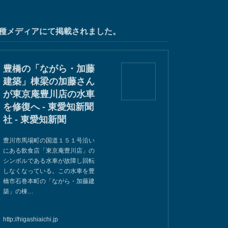
種メディアにて掲載されました。
豊橋の「ながら・加藤
建築」棟梁の加藤さん
が東京庵豊川店の水車
を修復へ - 東愛知新聞
社 - 東愛知新聞
豊川市馬場町の国道１５１号沿い
にある飲食店「東京庵豊川店」の
シンボルである水車が故障し回転
しなくなっている。この水車を豊
橋市石巻本町の「ながら・加藤建
築」の棟…
http://higashiaichi.jp