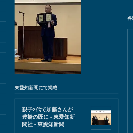
各
東愛知新聞にて掲載
親子2代で加藤さんが
豊橋の匠に - 東愛知新
聞社 - 東愛知新聞