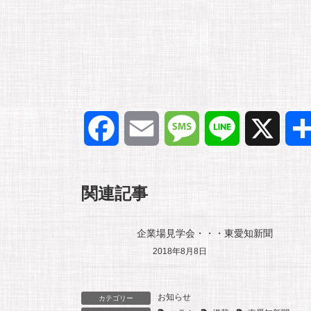
F
E
M
L
X
a
m
e
i
関連記事
c
a
s
n
e
i
s
e
企業場見学会・・・東愛知新聞
2018年8月8日
b
l
a
お知らせ
カテゴリー
o
g