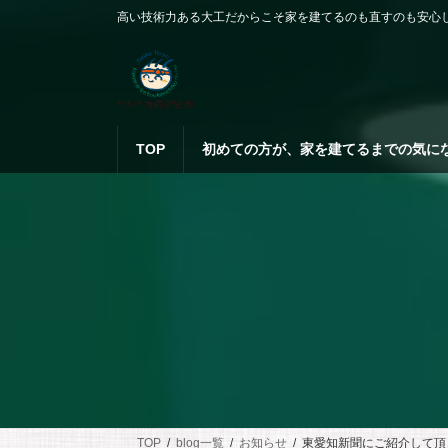
コ
ナ
高い技術力ある大工だからこそ家を建てるのも直すのも安心
ン
ビ
テ
ゲ
ン
ー
ツ
シ
へ
ョ
ス
ン
TOP
初めての方が、家を建てるまでの気に
キ
に
ッ
移
プ
動
TOP
blog一覧
お知らせ
東愛知新聞にご紹介して頂