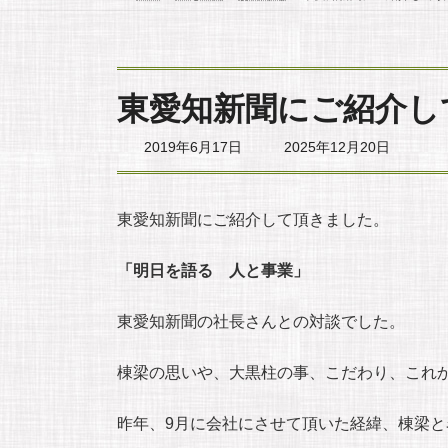
東愛知新聞にご紹介し
最
2019年6月17日
2025年12月20日
終
更
新
日
東愛知新聞にご紹介して頂きました。
時
:
「明日を語る 人と事業」
東愛知新聞の社長さんとの対談でした。
棟梁の思いや、大黒柱の事、こだわり、これ
昨年、9月に会社にさせて頂いた経緯、棟梁と