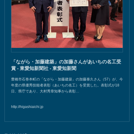
「ながら・加藤建築」の加藤さんがあいちの名工受
賞 - 東愛知新聞社 - 東愛知新聞
豊橋市石巻本町の「ながら・加藤建築」の加藤泰久さん（57）が、今
年度の県優秀技能者表彰（あいちの名工）を受賞した。表彰式が18
日、県庁であり、大村秀章知事から表彰…
http://higashiaichi.jp