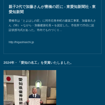
親子2代で加藤さんが豊橋の匠に - 東愛知新聞社 - 東
愛知新聞
豊橋市は「とよはしの匠」に同市石巻本町の建築工事業、加藤泰久さ
ん（56）＝ながら・加藤建築社長＝を認定した。市役所で25日に認
証状授与式があった。市内でものづくり…
http://higashiaichi.jp
2024年・「愛知の名工」を受賞いたしました。