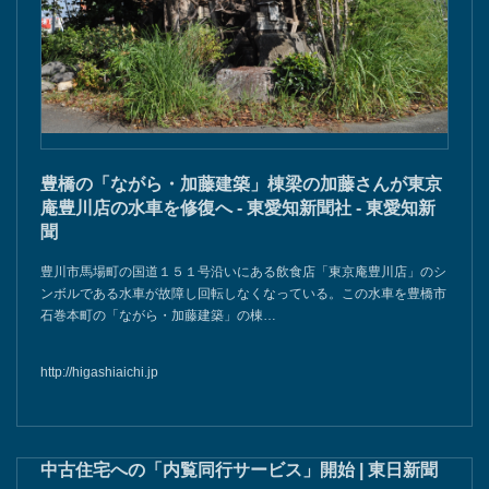
豊橋の「ながら・加藤建築」棟梁の加藤さんが東京
庵豊川店の水車を修復へ - 東愛知新聞社 - 東愛知新
聞
豊川市馬場町の国道１５１号沿いにある飲食店「東京庵豊川店」のシ
ンボルである水車が故障し回転しなくなっている。この水車を豊橋市
石巻本町の「ながら・加藤建築」の棟…
http://higashiaichi.jp
中古住宅への「内覧同行サービス」開始 | 東日新聞