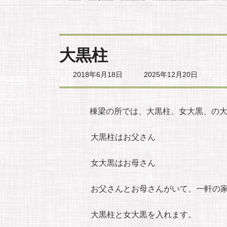
大黒柱
最
2018年6月18日
2025年12月20日
終
更
新
日
棟梁の所では、大黒柱、女大黒、の
時
:
大黒柱はお父さん
女大黒はお母さん
お父さんとお母さんがいて、一軒の家
大黒柱と女大黒を入れます。