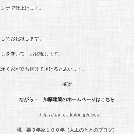
ンナで仕上げます。
らしでお化粧します。
らしを巻いて、お化粧します。
末永く家が立ち続けて頂けると思います。
棟梁
ながら・ 加藤建築のホームページはこちら
https://nagara-katou.jp/nkwp/
桃・栗３年家１００年（大工のととのブログ）