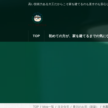
コ
ナ
高い技術力ある大工だからこそ家を建てるのも直すのも安心
ン
ビ
テ
ゲ
ン
ー
ツ
シ
へ
ョ
ス
ン
TOP
初めての方が、家を建てるまでの気に
キ
に
ッ
移
プ
動
TOP
blog一覧
注文住宅
豊川のお宅（新築）
大