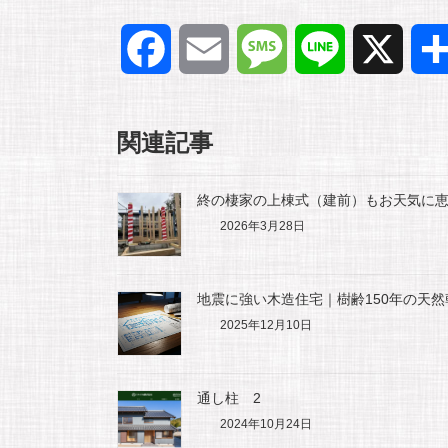
F
E
M
L
X
a
m
e
i
関連記事
c
a
s
n
e
i
s
e
終の棲家の上棟式（建前）もお天気に
2026年3月28日
b
l
a
o
g
地震に強い木造住宅｜樹齢150年の天
2025年12月10日
o
e
通し柱 2
k
2024年10月24日