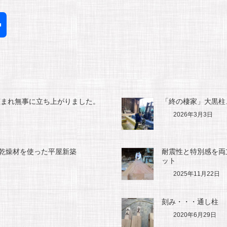
共
有
恵まれ無事に立ち上がりました。
「終の棲家」大黒柱
2026年3月3日
然乾燥材を使った平屋新築
耐震性と特別感を両
ット
2025年11月22日
刻み・・・通し柱
2020年6月29日