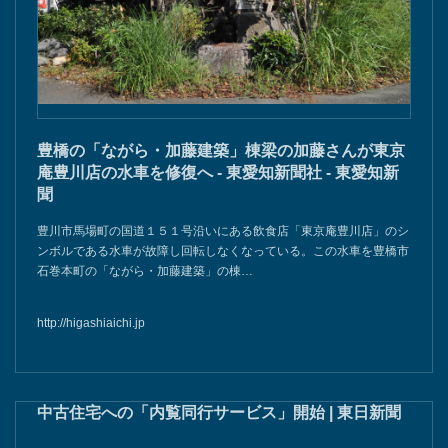
豊橋の「ながら・加藤建築」棟梁の加藤さんが東京
庵豊川店の水車を修復へ - 東愛知新聞社 - 東愛知新
聞
豊川市馬場町の国道１５１号沿いにある飲食店「東京庵豊川店」のシ
ンボルである水車が故障し回転しなくなっている。この水車を豊橋市
石巻本町の「ながら・加藤建築」の棟…
http://higashiaichi.jp
中古住宅への「内覧同行サービス」開始 | 東日新聞