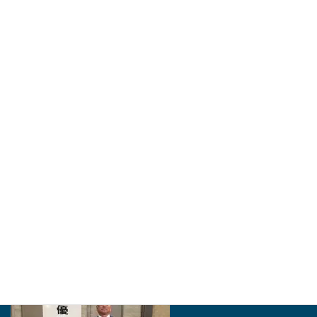
親子2代で加藤さんが豊橋の匠に - 東愛知新聞社 - 東
愛知新聞
豊橋市は「とよはしの匠」に同市石巻本町の建築工事業、加藤泰久さ
ん（56）＝ながら・加藤建築社長＝を認定した。市役所で25日に認
証状授与式があった。市内でものづくり…
http://higashiaichi.jp
2024年・「愛知の名工」を受賞いたしました。