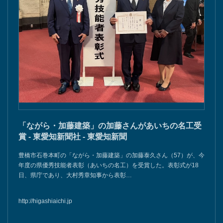
「ながら・加藤建築」の加藤さんがあいちの名工受
賞 - 東愛知新聞社 - 東愛知新聞
豊橋市石巻本町の「ながら・加藤建築」の加藤泰久さん（57）が、今
年度の県優秀技能者表彰（あいちの名工）を受賞した。表彰式が18
日、県庁であり、大村秀章知事から表彰…
http://higashiaichi.jp