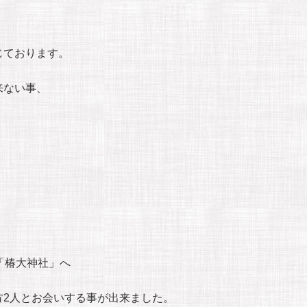
じております。
来ない事、
「椿大神社」へ
方2人とお会いする事が出来ました。