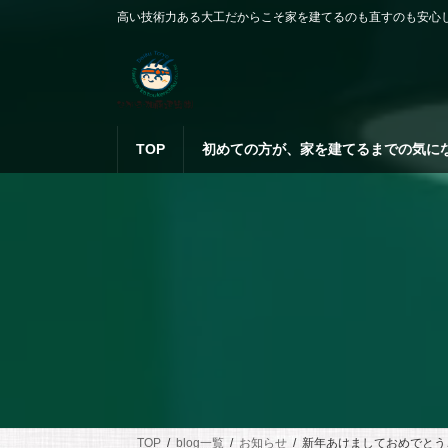
コ
ナ
高い技術力ある大工だからこそ家を建てるのも直すのも安心
ン
ビ
テ
ゲ
ン
ー
ツ
シ
へ
ョ
ス
ン
TOP
初めての方が、家を建てるまでの気に
キ
に
ッ
移
プ
動
TOP
blog一覧
お知らせ
新年あけましておめでとう