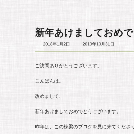
新年あけましておめで
最
2018年1月2日
2019年10月31日
終
更
新
日
ご訪問ありがとうございます。
時
:
こんばんは。
改めまして、
新年あけましておめでとうございます。
昨年は、この棟梁のブログを見に来てくださ