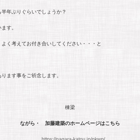
も半年ぶりぐらいでしょうか？
います。
くよく考えてお付き合いしてください・・・と
あります事をご祈念します。
棟梁
ながら・ 加藤建築のホームページはこちら
https://nagara-katou.jp/nkwp/