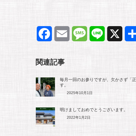
F
E
M
L
X
a
m
e
i
関連記事
c
a
s
n
e
i
s
e
毎月一回のお参りですが、欠かさず「
す。
2025年10月1日
b
l
a
o
g
明けましておめでとうございます。
2022年1月2日
o
e