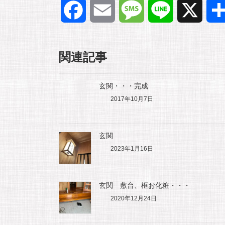
F
E
M
L
X
a
m
e
i
関連記事
c
a
s
n
e
i
s
e
玄関・・・完成
2017年10月7日
b
l
a
o
g
玄関
2023年1月16日
o
e
玄関 敷台、框お化粧・・・
k
2020年12月24日