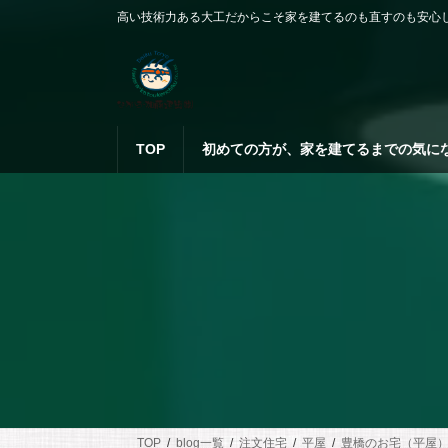
コ
ナ
高い技術力ある大工だからこそ家を建てるのも直すのも安心
ン
ビ
テ
ゲ
ン
ー
ツ
シ
へ
ョ
ス
ン
TOP
初めての方が、家を建てるまでの気に
キ
に
ッ
移
プ
動
TOP
blog一覧
注文住宅
平屋
豊橋のお宅（平屋