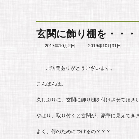
玄関に飾り棚を・・・
最
2017年10月2日
2019年10月31日
終
更
新
日
ご訪問ありがとうございます。
時
:
こんばんは。
久しぶりに、玄関に飾り棚を付けさせて頂き
やはり、取り付くと玄関が、豪華に見えてき
よく、何のためにつけるの？？？