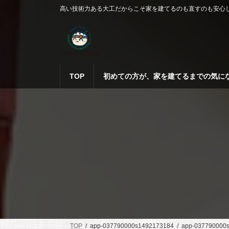
コ
ナ
高い技術力ある大工だからこそ家を建てるのも直すのも安心
ン
ビ
テ
ゲ
ン
ー
ツ
シ
へ
ョ
ス
ン
TOP
初めての方が、家を建てるまでの気に
キ
に
ッ
移
プ
動
TOP
app-037790000s1492173184
app-037790000