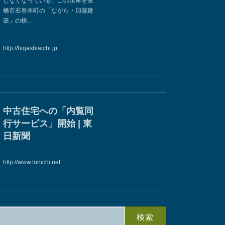
しなくなっている。この水車を豊
橋市石巻本町の「ながら・加藤建
築」の棟…
http://higashiaichi.jp
中古住宅への「内覧同
行サービス」開始 | 東
日新聞
http://www.tonichi.net