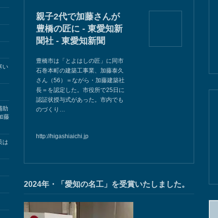
親子2代で加藤さんが
豊橋の匠に - 東愛知新
聞社 - 東愛知新聞
豊橋市は「とよはしの匠」に同市
寒い
石巻本町の建築工事業、加藤泰久
さん（56）＝ながら・加藤建築社
長＝を認定した。市役所で25日に
認証状授与式があった。市内でも
補助
のづくり…
加藤
http://higashiaichi.jp
策は
2024年・「愛知の名工」を受賞いたしました。
検
索: