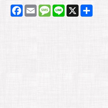
F
E
M
L
X
共
a
m
e
i
有
c
a
s
n
e
i
s
e
b
l
a
o
g
o
e
k