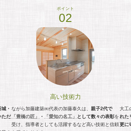
ポイント
02
高い技術力
新城・
ながら加藤建築㈱代表の加藤泰久は、
親子2代で
大工
いただ
「豊橋の匠」
・
「愛知の名工」
として数々の表彰
を
れた
受け、指導者としても活躍するなど高い技術と信頼
更に