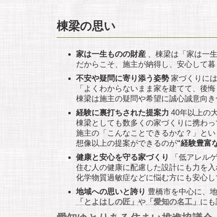
棟梁の思い
家は一生ものの財産
、棟梁は「家は一生
だからこそ、施主が納得し、安心して暮
不安や疑問に寄り添う姿勢
家づくりには
「よくわからないまま家を建てて、後悔
棟梁は施主の疑問や希望に誠心誠意向き
経験に裏打ちされた提案力
40年以上の
棟梁としても数多くの家づくりに携わっ
施主の「こんなことできるかな？」とい
想像以上の提案ができるのが
“経験豊富
健康と安心を守る家づくり
「低アレルゲ
住む人の健康に配慮した設計にも力を入
化学物質過敏症などに悩む方にも安心し
地域への思いと誇り
豊橋市を中心に、地
「とよはしの匠」
や
「愛知の名工」
にも