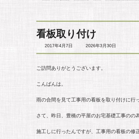
看板取り付け
最
2017年4月7日
2026年3月30日
終
更
新
日
ご訪問ありがとうございます。
時
:
こんばんは。
雨の合間を見て工事用の看板を取り付けに行
さて、昨日、豊橋の平屋のお宅基礎工事のの
施工しに行ったんですが、工事用の看板の修