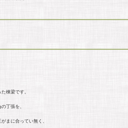
った棟梁です。
為の丁張を、
正がまに合ってい無く、