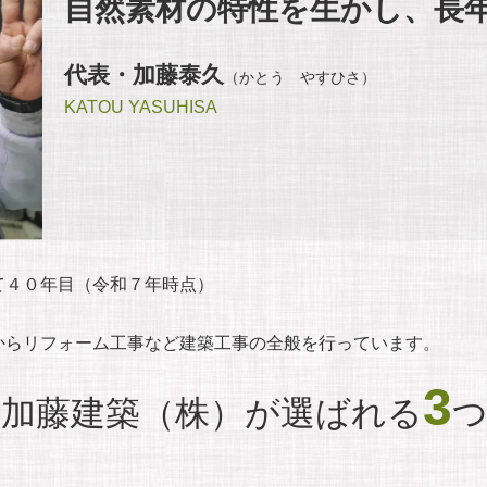
自然素材の特性を生かし、長
代表・加藤泰久
（かとう やすひさ）
KATOU YASUHISA
て４０年目（令和７年時点）
。
からリフォーム工事など建築工事の全般を行っています。
3
加藤建築（株）が選ばれる