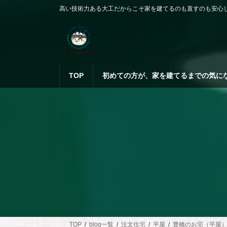
コ
ナ
高い技術力ある大工だからこそ家を建てるのも直すのも安心
ン
ビ
テ
ゲ
ン
ー
ツ
シ
へ
ョ
ス
ン
TOP
初めての方が、家を建てるまでの気に
キ
に
ッ
移
プ
動
TOP
blog一覧
注文住宅
平屋
豊橋のお宅（平屋