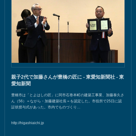
親子2代で加藤さんが豊橋の匠に - 東愛知新聞社 - 東
愛知新聞
豊橋市は「とよはしの匠」に同市石巻本町の建築工事業、加藤泰久さ
ん（56）＝ながら・加藤建築社長＝を認定した。市役所で25日に認
証状授与式があった。市内でものづくり…
http://higashiaichi.jp