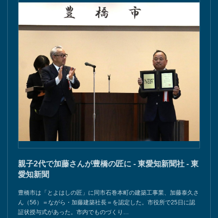
親子2代で加藤さんが豊橋の匠に - 東愛知新聞社 - 東
愛知新聞
豊橋市は「とよはしの匠」に同市石巻本町の建築工事業、加藤泰久さ
ん（56）＝ながら・加藤建築社長＝を認定した。市役所で25日に認
証状授与式があった。市内でものづくり…