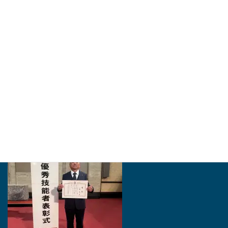
豊橋市は「とよはしの匠」に同市石巻本町の建築工事業、加藤泰久さ
ん（56）＝ながら・加藤建築社長＝を認定した。市役所で25日に認
証状授与式があった。市内でものづくり…
http://higashiaichi.jp
2024年・「愛知の名工」を受賞いたしました。