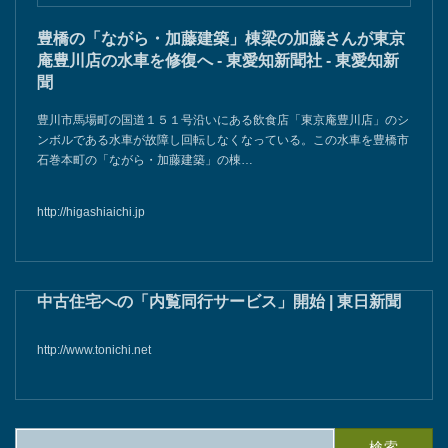
豊橋の「ながら・加藤建築」棟梁の加藤さんが東京
庵豊川店の水車を修復へ - 東愛知新聞社 - 東愛知新
聞
豊川市馬場町の国道１５１号沿いにある飲食店「東京庵豊川店」のシ
ンボルである水車が故障し回転しなくなっている。この水車を豊橋市
石巻本町の「ながら・加藤建築」の棟…
http://higashiaichi.jp
中古住宅への「内覧同行サービス」開始 | 東日新聞
http://www.tonichi.net
検