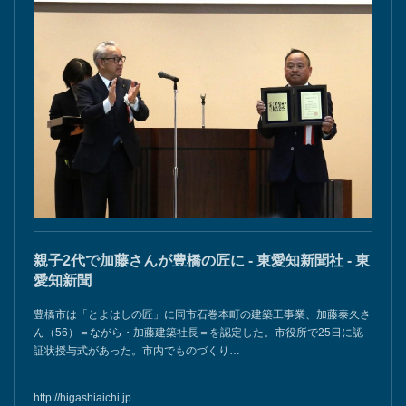
親子2代で加藤さんが豊橋の匠に - 東愛知新聞社 - 東
愛知新聞
豊橋市は「とよはしの匠」に同市石巻本町の建築工事業、加藤泰久さ
ん（56）＝ながら・加藤建築社長＝を認定した。市役所で25日に認
証状授与式があった。市内でものづくり…
http://higashiaichi.jp