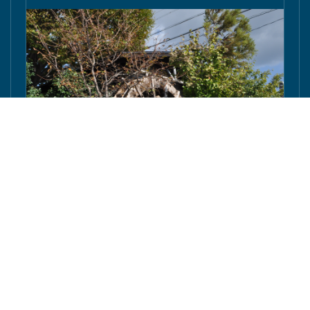
豊橋の「ながら・加藤建築」棟梁の加藤さんが東京
庵豊川店の水車を修復へ - 東愛知新聞社 - 東愛知新
聞
豊川市馬場町の国道１５１号沿いにある飲食店「東京庵豊川店」のシ