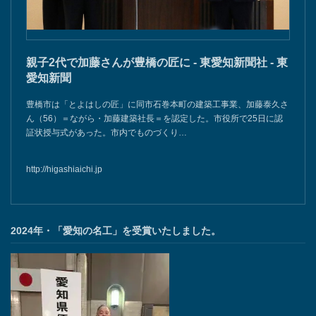
親子2代で加藤さんが豊橋の匠に - 東愛知新聞社 - 東
愛知新聞
豊橋市は「とよはしの匠」に同市石巻本町の建築工事業、加藤泰久さ
ん（56）＝ながら・加藤建築社長＝を認定した。市役所で25日に認
証状授与式があった。市内でものづくり…
http://higashiaichi.jp
2024年・「愛知の名工」を受賞いたしました。