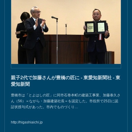
親子2代で加藤さんが豊橋の匠に - 東愛知新聞社 - 東
愛知新聞
豊橋市は「とよはしの匠」に同市石巻本町の建築工事業、加藤泰久さ
ん（56）＝ながら・加藤建築社長＝を認定した。市役所で25日に認
証状授与式があった。市内でものづくり…
http://higashiaichi.jp