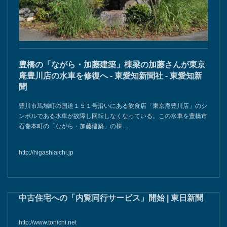
豊橋の「ながら・加藤建築」棟梁の加藤さんが東京
庵豊川店の水車を修復へ - 東愛知新聞社 - 東愛知新
聞
豊川市馬場町の国道１５１号沿いにある飲食店「東京庵豊川店」のシ
ンボルである水車が故障し回転しなくなっている。この水車を豊橋市
石巻本町の「ながら・加藤建築」の棟…
http://higashiaichi.jp
中古住宅への「内覧同行サービス」開始 | 東日新聞
http://www.tonichi.net