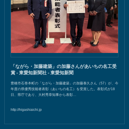
「ながら・加藤建築」の加藤さんがあいちの名工受
賞 - 東愛知新聞社 - 東愛知新聞
豊橋市石巻本町の「ながら・加藤建築」の加藤泰久さん（57）が、今
年度の県優秀技能者表彰（あいちの名工）を受賞した。表彰式が18
日、県庁であり、大村秀章知事から表彰…
http://higashiaichi.jp