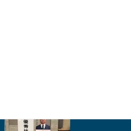
親子2代で加藤さんが豊橋の匠に - 東愛知新聞社 - 東
愛知新聞
豊橋市は「とよはしの匠」に同市石巻本町の建築工事業、加藤泰久さ
ん（56）＝ながら・加藤建築社長＝を認定した。市役所で25日に認
証状授与式があった。市内でものづくり…
http://higashiaichi.jp
2024年・「愛知の名工」を受賞いたしました。