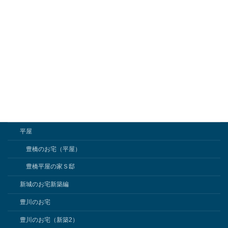
外構工事
小屋組み
新城のお宅
日記
未分類
注文住宅
こだわり
平屋
豊橋のお宅（平屋）
豊橋平屋の家Ｓ邸
新城のお宅新築編
豊川のお宅
豊川のお宅（新築2）