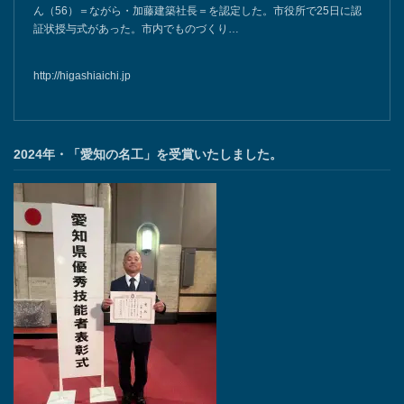
親子2代で加藤さんが豊橋の匠に - 東愛知新聞社 - 東
愛知新聞
豊橋市は「とよはしの匠」に同市石巻本町の建築工事業、加藤泰久さ
ん（56）＝ながら・加藤建築社長＝を認定した。市役所で25日に認
証状授与式があった。市内でものづくり…
http://higashiaichi.jp