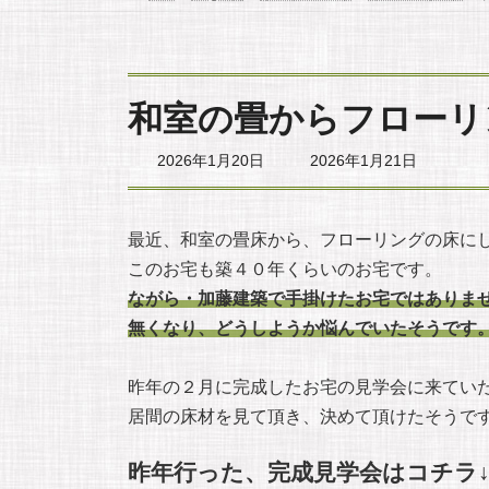
和室の畳からフローリ
最
2026年1月20日
2026年1月21日
終
更
新
日
最近、和室の畳床から、フローリングの床に
時
このお宅も築４０年くらいのお宅です。
:
ながら・加藤建築で手掛けたお宅ではありま
無くなり、どうしようか悩んでいたそうです
昨年の２月に完成したお宅の見学会に来てい
居間の床材を見て頂き、決めて頂けたそうで
昨年行った、完成見学会はコチラ