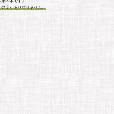
の栗の木です」
、強度があり腐りません。