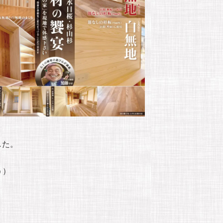
した。
う）