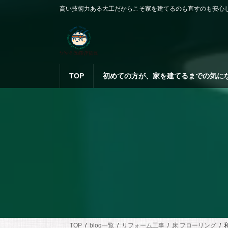
コ
ナ
高い技術力ある大工だからこそ家を建てるのも直すのも安心
ン
ビ
テ
ゲ
ン
ー
ツ
シ
へ
ョ
ス
ン
TOP
初めての方が、家を建てるまでの気に
キ
に
ッ
移
プ
動
TOP
blog一覧
リフォーム工事
床 フローリング