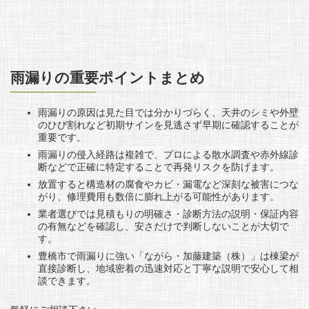
雨漏りの重要ポイントまとめ
雨漏りの原因は見た目では分かりづらく、天井のシミや外壁
のひび割れなど初期サインを見逃さず早期に確認することが
重要です。
雨漏りの侵入経路は複雑で、プロによる散水調査や赤外線診
断などで正確に特定することで再発リスクを防げます。
放置すると構造材の腐食やカビ・漏電など深刻な被害につな
がり、修理費用も数倍に膨れ上がる可能性があります。
業者選びでは見積もりの明確さ・診断方法の説明・保証内容
の有無などを確認し、安さだけで判断しないことが大切で
す。
豊橋市で雨漏りに強い「ながら・加藤建築（株）」は棟梁が
直接診断し、地域密着の迅速対応と丁寧な説明で安心して相
談できます。