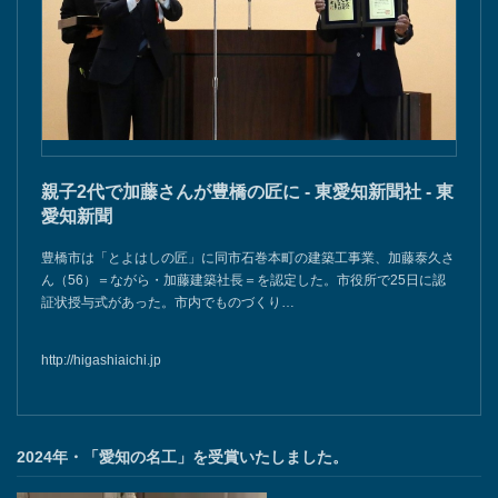
親子2代で加藤さんが豊橋の匠に - 東愛知新聞社 - 東
愛知新聞
豊橋市は「とよはしの匠」に同市石巻本町の建築工事業、加藤泰久さ
ん（56）＝ながら・加藤建築社長＝を認定した。市役所で25日に認
証状授与式があった。市内でものづくり…
http://higashiaichi.jp
2024年・「愛知の名工」を受賞いたしました。