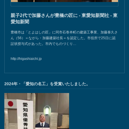
親子2代で加藤さんが豊橋の匠に - 東愛知新聞社 - 東
愛知新聞
豊橋市は「とよはしの匠」に同市石巻本町の建築工事業、加藤泰久さ
ん（56）＝ながら・加藤建築社長＝を認定した。市役所で25日に認
証状授与式があった。市内でものづくり…
http://higashiaichi.jp
2024年・「愛知の名工」を受賞いたしました。