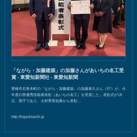
「ながら・加藤建築」の加藤さんがあいちの名工受
賞 - 東愛知新聞社 - 東愛知新聞
豊橋市石巻本町の「ながら・加藤建築」の加藤泰久さん（57）が、今
年度の県優秀技能者表彰（あいちの名工）を受賞した。表彰式が18
日、県庁であり、大村秀章知事から表彰…
http://higashiaichi.jp