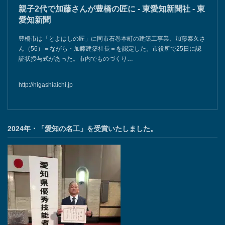
親子2代で加藤さんが豊橋の匠に - 東愛知新聞社 - 東
愛知新聞
豊橋市は「とよはしの匠」に同市石巻本町の建築工事業、加藤泰久さ
ん（56）＝ながら・加藤建築社長＝を認定した。市役所で25日に認
証状授与式があった。市内でものづくり…
http://higashiaichi.jp
2024年・「愛知の名工」を受賞いたしました。