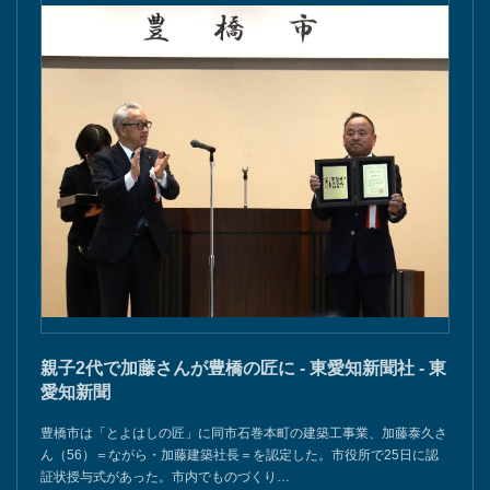
親子2代で加藤さんが豊橋の匠に - 東愛知新聞社 - 東
愛知新聞
豊橋市は「とよはしの匠」に同市石巻本町の建築工事業、加藤泰久さ
ん（56）＝ながら・加藤建築社長＝を認定した。市役所で25日に認
証状授与式があった。市内でものづくり…