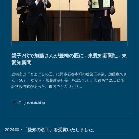
親子2代で加藤さんが豊橋の匠に - 東愛知新聞社 - 東
愛知新聞
豊橋市は「とよはしの匠」に同市石巻本町の建築工事業、加藤泰久さ
ん（56）＝ながら・加藤建築社長＝を認定した。市役所で25日に認
証状授与式があった。市内でものづくり…
http://higashiaichi.jp
2024年・「愛知の名工」を受賞いたしました。