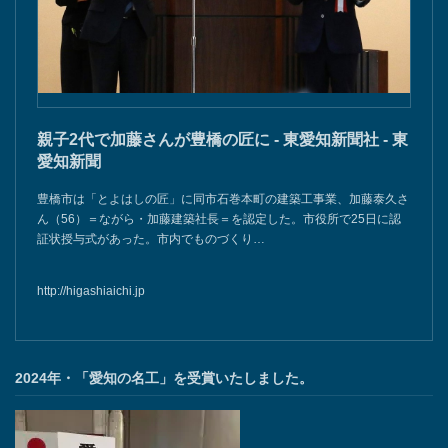
親子2代で加藤さんが豊橋の匠に - 東愛知新聞社 - 東
愛知新聞
豊橋市は「とよはしの匠」に同市石巻本町の建築工事業、加藤泰久さ
ん（56）＝ながら・加藤建築社長＝を認定した。市役所で25日に認
証状授与式があった。市内でものづくり…
http://higashiaichi.jp
2024年・「愛知の名工」を受賞いたしました。