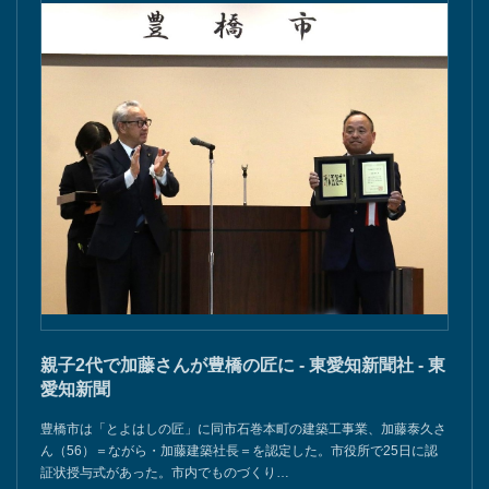
親子2代で加藤さんが豊橋の匠に - 東愛知新聞社 - 東
愛知新聞
豊橋市は「とよはしの匠」に同市石巻本町の建築工事業、加藤泰久さ
ん（56）＝ながら・加藤建築社長＝を認定した。市役所で25日に認
証状授与式があった。市内でものづくり…