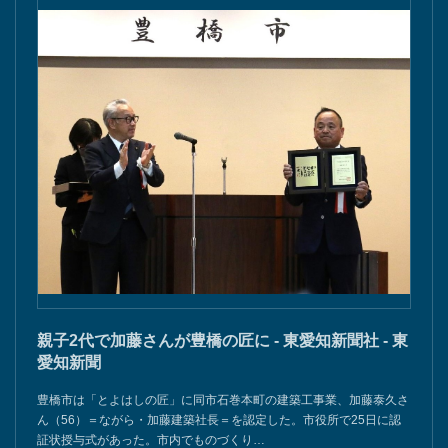
親子2代で加藤さんが豊橋の匠に - 東愛知新聞社 - 東
愛知新聞
豊橋市は「とよはしの匠」に同市石巻本町の建築工事業、加藤泰久さ
ん（56）＝ながら・加藤建築社長＝を認定した。市役所で25日に認
証状授与式があった。市内でものづくり…