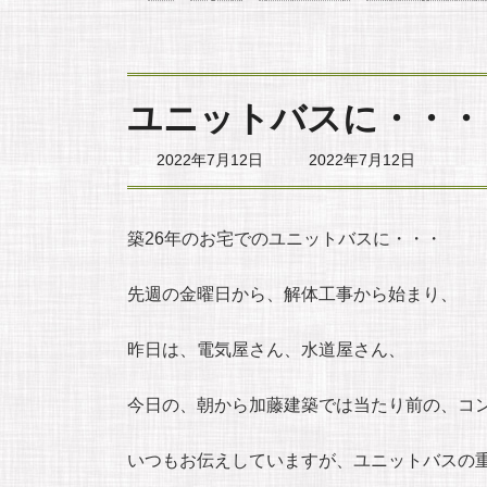
ユニットバスに・・・
最
2022年7月12日
2022年7月12日
終
更
新
日
築26年のお宅でのユニットバスに・・・
時
:
先週の金曜日から、解体工事から始まり、
昨日は、電気屋さん、水道屋さん、
今日の、朝から加藤建築では当たり前の、コ
いつもお伝えしていますが、ユニットバスの