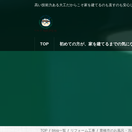
コ
ナ
高い技術力ある大工だからこそ家を建てるのも直すのも安心
ン
ビ
テ
ゲ
ン
ー
ツ
シ
へ
ョ
ス
ン
TOP
初めての方が、家を建てるまでの気に
キ
に
ッ
移
プ
動
TOP
blog一覧
リフォーム工事
豊橋市のお風呂・洗