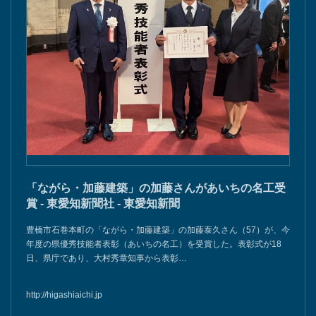
「ながら・加藤建築」の加藤さんがあいちの名工受
賞 - 東愛知新聞社 - 東愛知新聞
豊橋市石巻本町の「ながら・加藤建築」の加藤泰久さん（57）が、今
年度の県優秀技能者表彰（あいちの名工）を受賞した。表彰式が18
日、県庁であり、大村秀章知事から表彰…
http://higashiaichi.jp