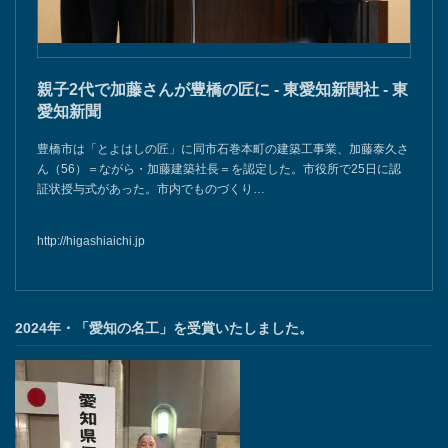
親子2代で加藤さんが豊橋の匠に - 東愛知新聞社 - 東
愛知新聞
豊橋市は「とよはしの匠」に同市石巻本町の建築工事業、加藤泰久さ
ん（56）＝ながら・加藤建築社長＝を認定した。市役所で25日に認
証状授与式があった。市内でものづくり…
http://higashiaichi.jp
2024年・「愛知の名工」を受賞いたしました。