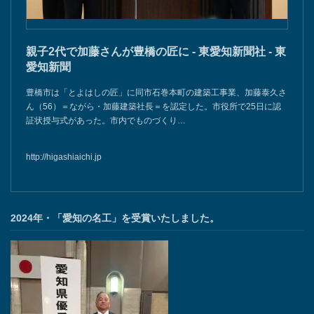
親子2代で加藤さんが豊橋の匠に - 東愛知新聞社 - 東
愛知新聞
豊橋市は「とよはしの匠」に同市石巻本町の建築工事業、加藤泰久さ
ん（56）＝ながら・加藤建築社長＝を認定した。市役所で25日に認
証状授与式があった。市内でものづくり…
http://higashiaichi.jp
2024年・「愛知の名工」を受賞いたしました。