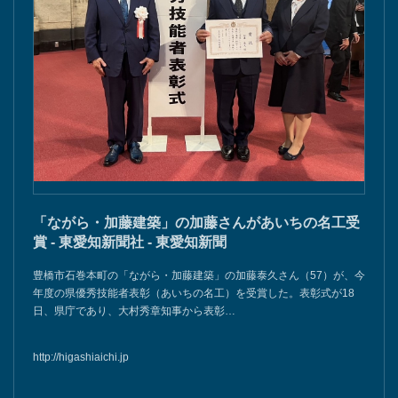
「ながら・加藤建築」の加藤さんがあいちの名工受
賞 - 東愛知新聞社 - 東愛知新聞
豊橋市石巻本町の「ながら・加藤建築」の加藤泰久さん（57）が、今
年度の県優秀技能者表彰（あいちの名工）を受賞した。表彰式が18
日、県庁であり、大村秀章知事から表彰…
http://higashiaichi.jp