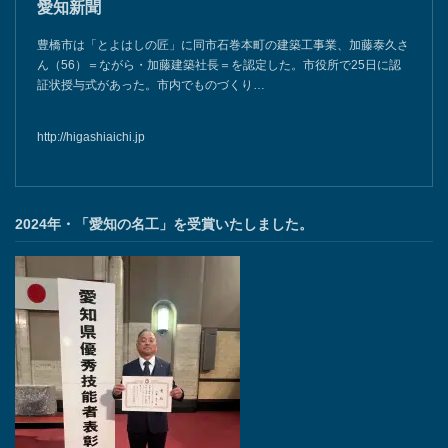
愛知新聞
豊橋市は「とよはしの匠」に同市石巻本町の建築工事業、加藤泰久さ
ん（56）＝ながら・加藤建築社長＝を認定した。市役所で25日に認
証状授与式があった。市内でものづくり…
http://higashiaichi.jp
2024年・「愛知の名工」を受賞いたしました。