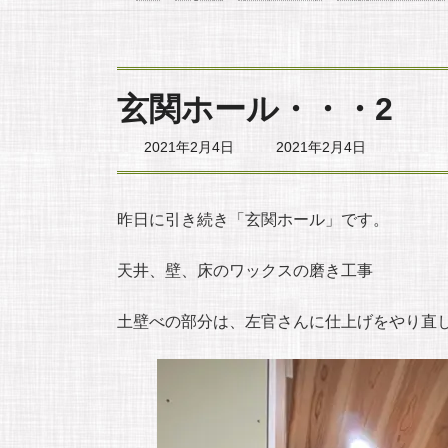
玄関ホール・・・2
最
2021年2月4日
2021年2月4日
終
更
新
日
昨日に引き続き「玄関ホール」です。
時
:
天井、壁、床のワックスの磨き工事
土壁べの部分は、左官さんに仕上げをやり直