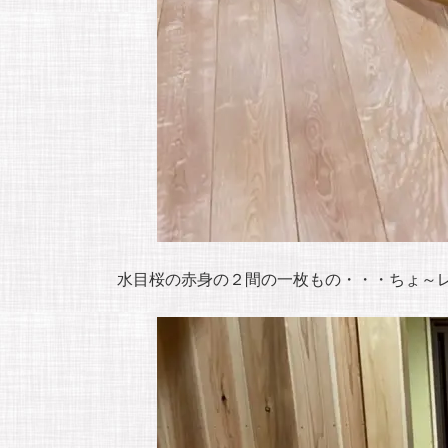
水目桜の赤身の２間の一枚もの・・・ちょ～