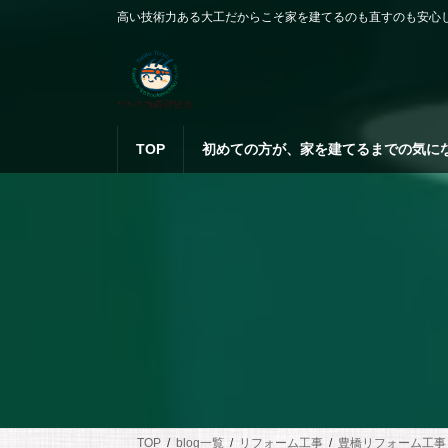
コ
ナ
高い技術力ある大工だからこそ家を建てるのも直すのも安心
ン
ビ
テ
ゲ
ン
ー
ツ
シ
へ
ョ
ス
ン
TOP
初めての方が、家を建てるまでの気に
キ
に
ッ
移
プ
動
TOP
blog一覧
リフォーム工事
豊橋リフォーム工事