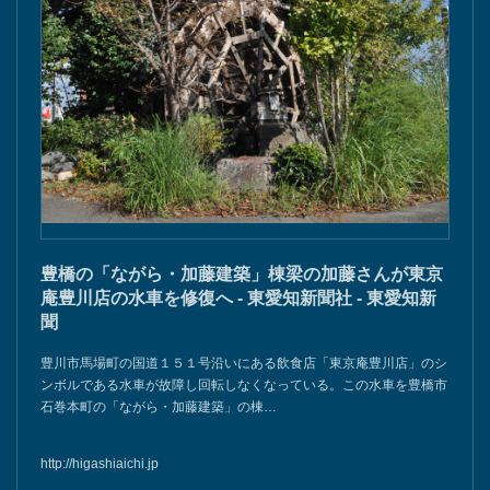
豊橋の「ながら・加藤建築」棟梁の加藤さんが東京
庵豊川店の水車を修復へ - 東愛知新聞社 - 東愛知新
聞
豊川市馬場町の国道１５１号沿いにある飲食店「東京庵豊川店」のシ
ンボルである水車が故障し回転しなくなっている。この水車を豊橋市
石巻本町の「ながら・加藤建築」の棟…
http://higashiaichi.jp