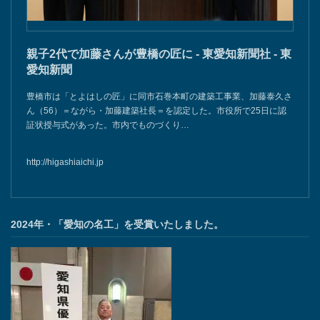
親子2代で加藤さんが豊橋の匠に - 東愛知新聞社 - 東
愛知新聞
豊橋市は「とよはしの匠」に同市石巻本町の建築工事業、加藤泰久さ
ん（56）＝ながら・加藤建築社長＝を認定した。市役所で25日に認
証状授与式があった。市内でものづくり…
http://higashiaichi.jp
2024年・「愛知の名工」を受賞いたしました。