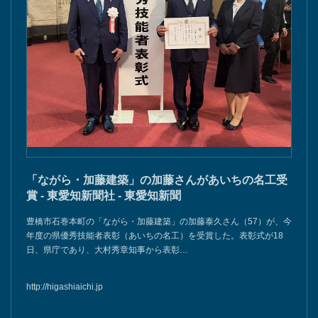
「ながら・加藤建築」の加藤さんがあいちの名工受
賞 - 東愛知新聞社 - 東愛知新聞
豊橋市石巻本町の「ながら・加藤建築」の加藤泰久さん（57）が、今
年度の県優秀技能者表彰（あいちの名工）を受賞した。表彰式が18
日、県庁であり、大村秀章知事から表彰…
http://higashiaichi.jp