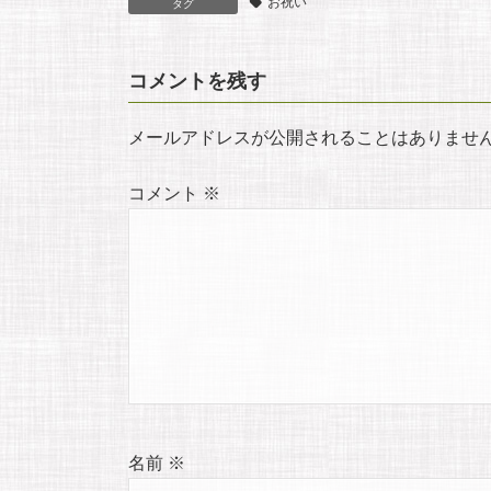
お祝い
c
a
s
n
タグ
e
i
s
e
コメントを残す
b
l
a
メールアドレスが公開されることはありませ
o
g
コメント
※
o
e
k
名前
※