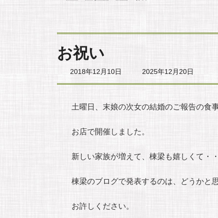
お祝い
最
2018年12月10日
2025年12月20日
終
更
新
日
土曜日、末娘の次女の結婚のご報告の食
時
:
お店で開催しました。
新しい家族が増えて、棟梁も嬉しくて・
棟梁のブログで発表するのは、どうかと
お許しください。