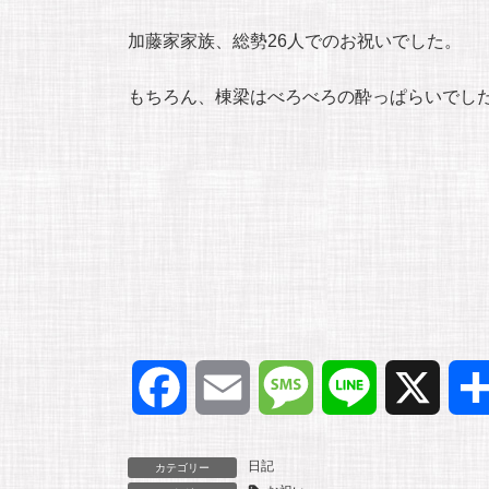
加藤家家族、総勢26人でのお祝いでした。
もちろん、棟梁はべろべろの酔っぱらいでし
F
E
M
L
X
a
m
e
i
日記
カテゴリー