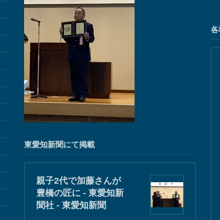
各
東愛知新聞にて掲載
親子2代で加藤さんが
豊橋の匠に - 東愛知新
聞社 - 東愛知新聞