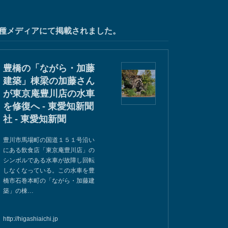
種メディアにて掲載されました。
豊橋の「ながら・加藤
建築」棟梁の加藤さん
が東京庵豊川店の水車
を修復へ - 東愛知新聞
社 - 東愛知新聞
豊川市馬場町の国道１５１号沿い
にある飲食店「東京庵豊川店」の
シンボルである水車が故障し回転
しなくなっている。この水車を豊
橋市石巻本町の「ながら・加藤建
築」の棟…
http://higashiaichi.jp