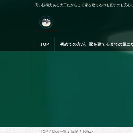
コ
ナ
高い技術力ある大工だからこそ家を建てるのも直すのも安心
ン
ビ
テ
ゲ
ン
ー
ツ
シ
へ
ョ
ス
ン
TOP
初めての方が、家を建てるまでの気に
キ
に
ッ
移
プ
動
TOP
blog一覧
日記
お祝い