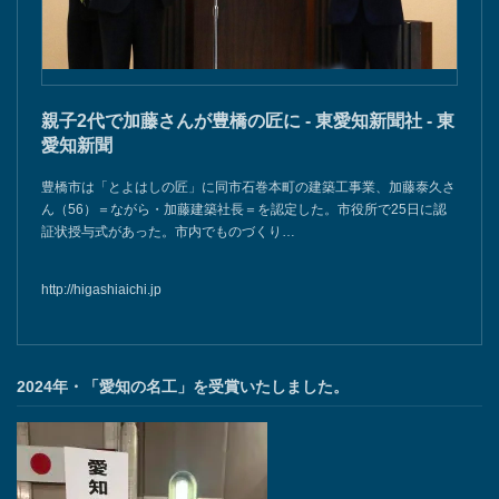
親子2代で加藤さんが豊橋の匠に - 東愛知新聞社 - 東
愛知新聞
豊橋市は「とよはしの匠」に同市石巻本町の建築工事業、加藤泰久さ
ん（56）＝ながら・加藤建築社長＝を認定した。市役所で25日に認
証状授与式があった。市内でものづくり…
http://higashiaichi.jp
2024年・「愛知の名工」を受賞いたしました。