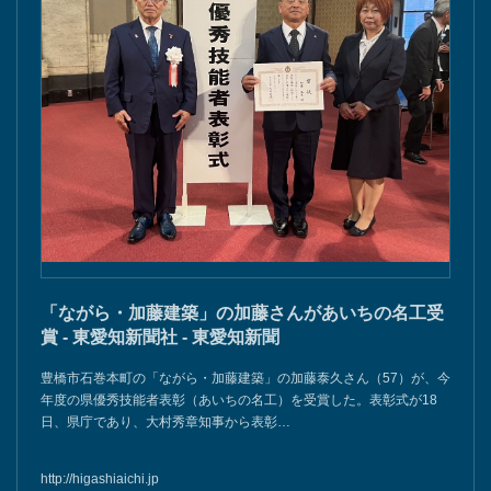
「ながら・加藤建築」の加藤さんがあいちの名工受
賞 - 東愛知新聞社 - 東愛知新聞
豊橋市石巻本町の「ながら・加藤建築」の加藤泰久さん（57）が、今
年度の県優秀技能者表彰（あいちの名工）を受賞した。表彰式が18
日、県庁であり、大村秀章知事から表彰…
http://higashiaichi.jp